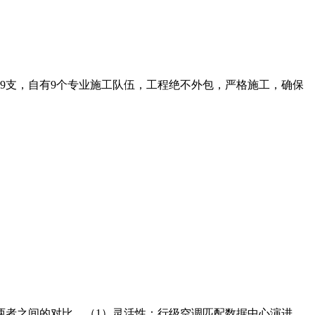
师9支，自有9个专业施工队伍，工程绝不外包，严格施工，确保
两者之间的对比。（1）灵活性：行级空调匹配数据中心演进，