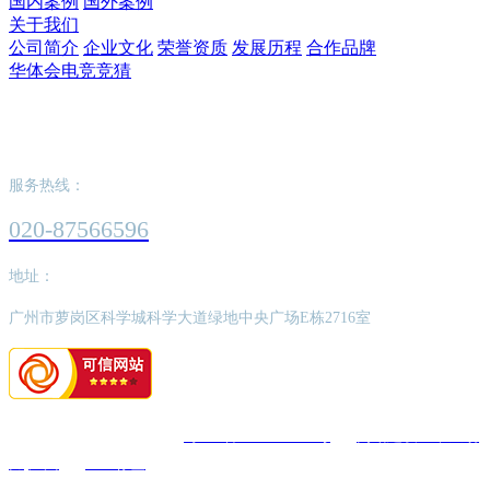
国内案例
国外案例
关于我们
公司简介
企业文化
荣誉资质
发展历程
合作品牌
华体会电竞竞猜
华体会登入
服务热线：
020-87566596
地址：
广州市萝岗区科学城科学大道绿地中央广场E栋2716室
版权所有：华体会登入
粤ICP备2022062526号
网站建设：中企动
力
广州
SEO标签